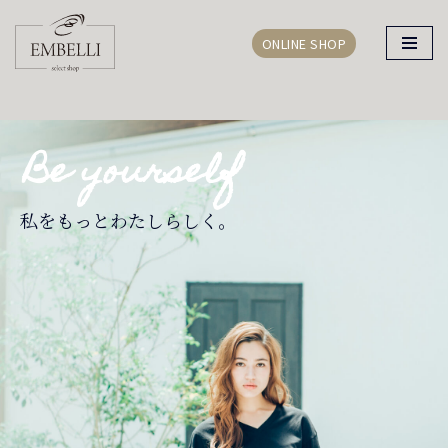
ONLINE SHOP
コ
ン
テ
ン
Be yourself
ツ
へ
ス
私をもっとわたしらしく。
キ
ッ
プ