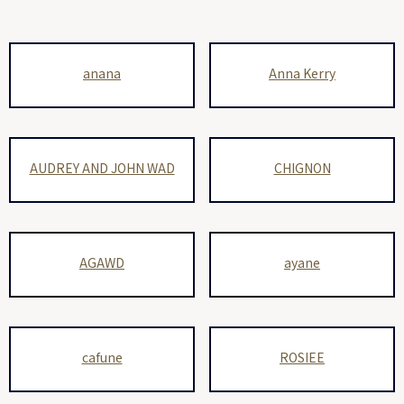
anana
Anna Kerry
AUDREY AND JOHN WAD
CHIGNON
AGAWD
ayane
cafune
ROSIEE