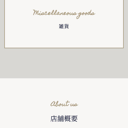
Miscellaneous goods
雑貨
About us
店舗概要